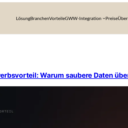
Lösung
Branchen
Vorteile
GWW-Integration
Preise
Über
werbsvorteil: Warum saubere Daten üb