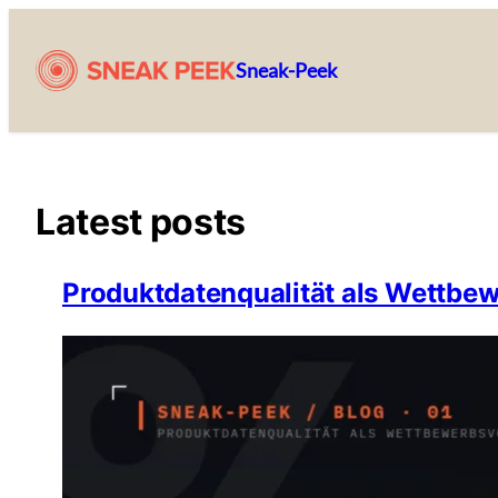
Zum
Inhalt
Sneak-Peek
springen
Latest posts
Produktdatenqualität als Wettbe